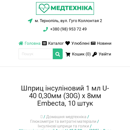
м. Тернопіль, вул. Гуго Коллонтая 2
+380 (98) 953 72 49
Головна
Каталог
Улюблені
Новини
Увійти
Кошик (
0
)
Шприц інсуліновий 1 мл U-
40 0,30мм (30G) x 8мм
Embecta, 10 штук
/
Домашня медтехніка
/
Глюкометри та витратні матеріали
/
Інсулінові шприци та голки
/