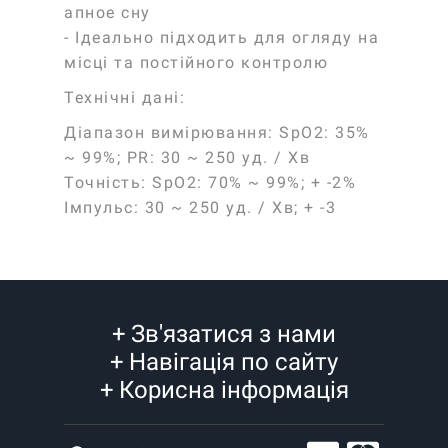
апное сну
- Ідеально підходить для огляду на
місці та постійного контролю
Технічні дані:
Діапазон вимірювання: SpO2: 35%
~ 99%; PR: 30 ~ 250 уд. / Хв
Точність: SpO2: 70% ~ 99%; + -2%
Імпульс: 30 ~ 250 уд. / Хв; + -3
+
Зв'язатися з нами
+
Навігація по сайту
+
Корисна інформація