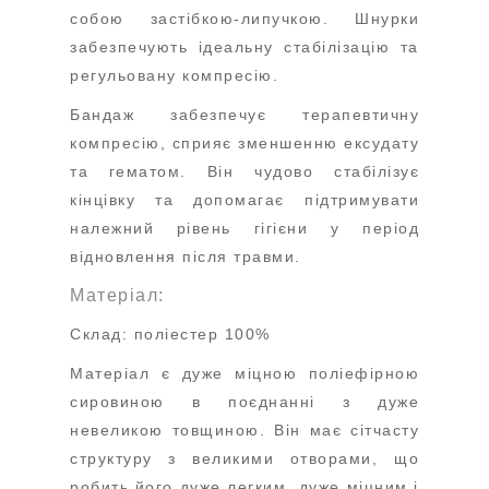
собою застібкою-липучкою. Шнурки
забезпечують ідеальну стабілізацію та
регульовану компресію.
Бандаж забезпечує терапевтичну
компресію, сприяє зменшенню ексудату
та гематом. Він чудово стабілізує
кінцівку та допомагає підтримувати
належний рівень гігієни у період
відновлення після травми.
Матеріал:
Склад: поліестер 100%
Матеріал є дуже міцною поліефірною
сировиною в поєднанні з дуже
невеликою товщиною. Він має сітчасту
структуру з великими отворами, що
робить його дуже легким, дуже міцним і