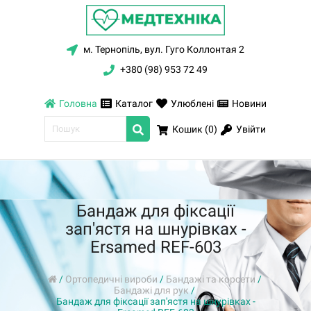
м. Тернопіль, вул. Гуго Коллонтая 2
+380 (98) 953 72 49
Головна
Каталог
Улюблені
Новини
Увійти
Кошик (
0
)
Бандаж для фіксації
зап'ястя на шнурівках -
Ersamed REF-603
/
Ортопедичні вироби
/
Бандажі та корсети
/
Бандажі для рук
/
Бандаж для фіксації зап'ястя на шнурівках -