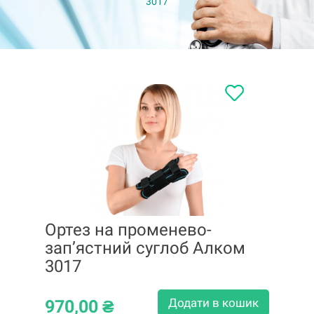
3017
Ортез на променево-
зап’ястний суглоб Алком
3017
Додати в кошик
970,00
₴