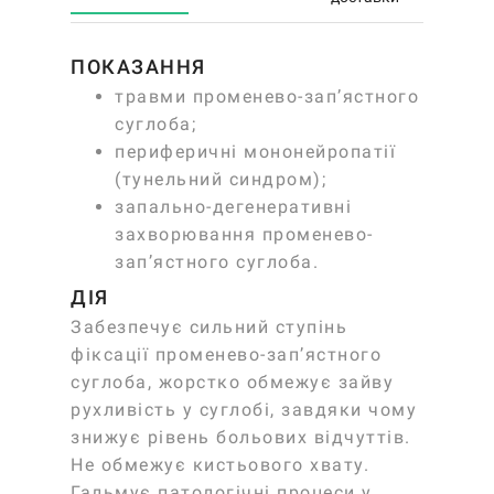
ПОКАЗАННЯ
травми променево-зап’ястного
суглоба;
периферичні мононейропатії
(тунельний синдром);
запально-дегенеративні
захворювання променево-
зап’ястного суглоба.
ДІЯ
Забезпечує сильний ступінь
фіксації променево-зап’ястного
суглоба, жорстко обмежує зайву
рухливість у суглобі, завдяки чому
знижує рівень больових відчуттів.
Не обмежує кистьового хвату.
Гальмує патологічні процеси у