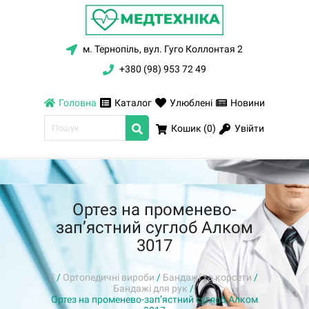
м. Тернопіль, вул. Гуго Коллонтая 2
+380 (98) 953 72 49
Головна
Каталог
Улюблені
Новини
Увійти
Кошик (
0
)
Ортез на променево-
зап’ястний суглоб Алком
3017
/
Ортопедичні вироби
/
Бандажі та корсети
/
Бандажі для рук
/
Ортез на променево-зап’ястний суглоб Алком