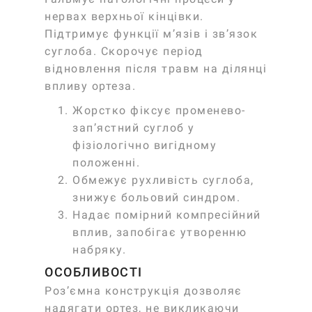
нервах верхньої кінцівки.
Підтримує функції м’язів і зв’язок
суглоба. Скорочує період
відновлення після травм на ділянці
впливу ортеза.
Жорстко фіксує променево-
зап’ястний суглоб у
фізіологічно вигідному
положенні.
Обмежує рухливість суглоба,
знижує больовий синдром.
Надає помірний компресійний
вплив, запобігає утворенню
набряку.
ОСОБЛИВОСТІ
Роз’ємна конструкція дозволяє
надягати ортез, не викликаючи