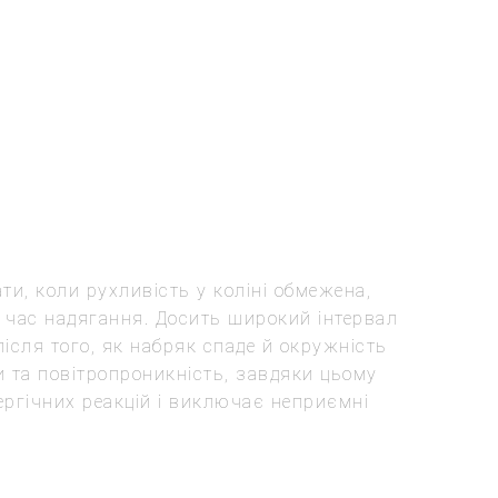
и, коли рухливість у коліні обмежена,
 час надягання. Досить широкий інтервал
ісля того, як набряк спаде й окружність
и та повітропроникність, завдяки цьому
ргічних реакцій і виключає неприємні