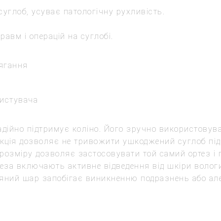
суглоб, усуває патологічну рухливість.
авм і операцій на суглобі.
дягання
ристувача
дійно підтримує коліно. Його зручно використовуват
укція дозволяє не тривожити ушкоджений суглоб під
розміру дозволяє застосовувати той самий ортез і п
еза включають активне відведення від шкіри волог
яний шар запобігає виникненню подразнень або але