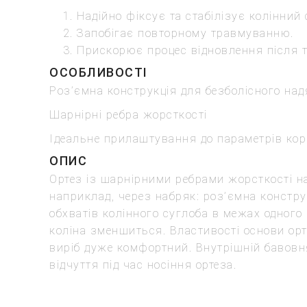
Надійно фіксує та стабілізує колінний 
Запобігає повторному травмуванню.
Прискорює процес відновлення після тр
ОСОБЛИВОСТІ
Роз’ємна конструкція для безболісного на
Шарнірні ребра жорсткості
Ідеальне прилаштування до параметрів ко
ОПИС
Ортез із шарнірними ребрами жорсткості на
наприклад, через набряк: роз’ємна констр
обхватів колінного суглоба в межах одного 
коліна зменшиться. Властивості основи орт
виріб дуже комфортний. Внутрішній бавовн
відчуття під час носіння ортеза.