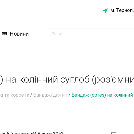
м. Тернопі
Новини
) на колінний суглоб (роз’ємн
і та корсети
/
Бандажі для ніг
/
Бандаж (ортез) на колінний