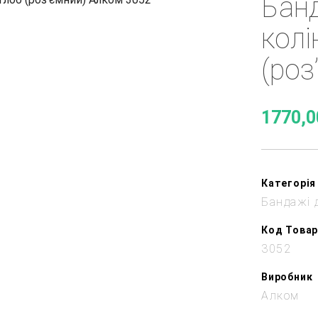
Банд
колі
(роз
1770,0
Категорія
Бандажі 
Код Товар
3052
Виробник
Алком