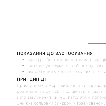
ПОКАЗАННЯ ДО ЗАСТОСУВАННЯ
період реабілітації після травм, операці
часткове ушкодження зв’язок суглоба;
нестабільність колінного суглоба легко
ПРИНЦИП ДІЇ
Ортез утворює жорсткий опорний каркас дл
розгинання в суглобі. Поліцентричні шарн
його заклинення чи інші патологічні полож
Знижує больовий синдром у травмованому 