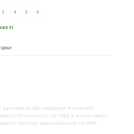
3
4
5
6
ності
тавки
 рухливість або надмірне згинання/
розкриття колінного суглоба й виключають
ираючи частину навантаження на себе.