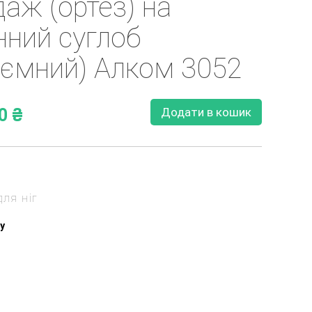
аж (ортез) на
нний суглоб
’ємний) Алком 3052
Додати в кошик
0
₴
для ніг
у