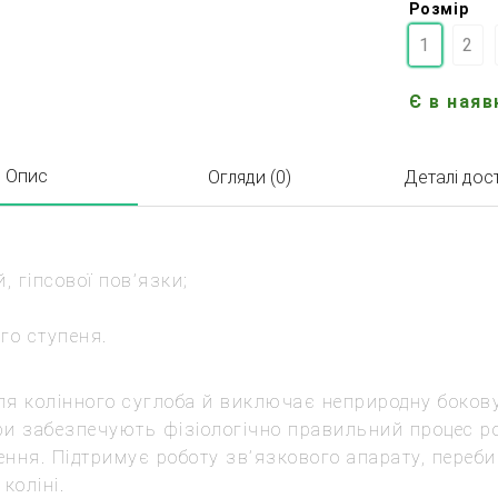
Розмір
1
2
Є в наяв
Опис
Огляди (0)
Деталі дос
й, гіпсової пов’язки;
го ступеня.
я колінного суглоба й виключає неприродну бокову
іри забезпечують фізіологічно правильний процес 
ення. Підтримує роботу зв’язкового апарату, переб
коліні.