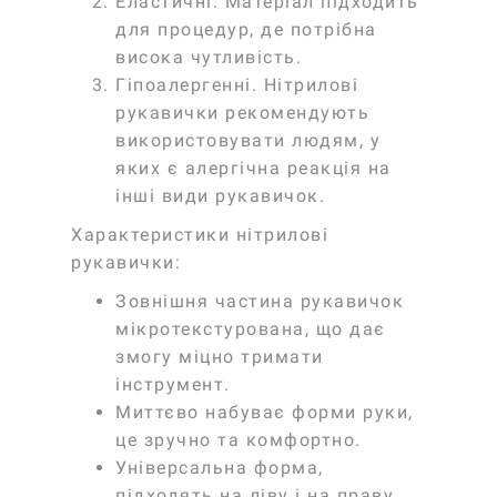
Еластичні
. Матеріал підходить
для процедур, де потрібна
висока чутливість.
Гіпоалергенні
. Нітрилові
рукавички рекомендують
використовувати людям, у
яких є алергічна реакція на
інші види рукавичок.
Характеристики нітрилові
рукавички:
Зовнішня частина рукавичок
мікротекстурована, що дає
змогу міцно тримати
інструмент.
Миттєво набуває форми руки,
це зручно та комфортно.
Універсальна форма,
підходять на ліву і на праву