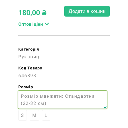
Додати в кошик
180,00
₴
Оптові ціни
Категорія
Рукавиці
Код Товару
646893
Розмір
Розмір манжети: Стандартна
(22-32 см)
S
M
L