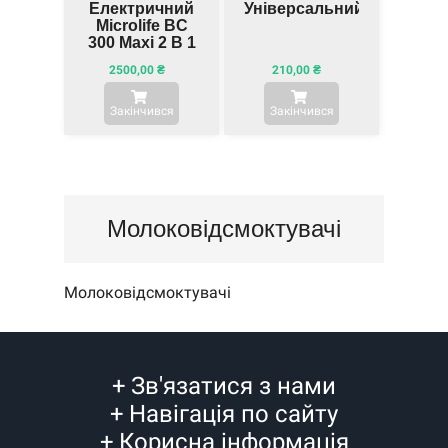
Електричний
Універсальний
Microlife BC
300 Maxi 2 В 1
2500,00
₴
210,00
₴
Закінчився
Закінчився
Молоковідсмоктувачі
Молоковідсмоктувачі
+
Зв'язатися з нами
+
Навігація по сайту
+
Корисна інформація