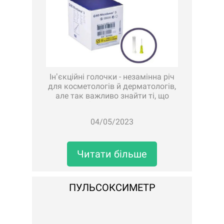
Інʼєкційні голочки - незамінна річ
для косметологів й дерматологів,
але так важливо знайти ті, що
справді будуть найкращими у
роботі.Асортимент нашої Медтехніки
04/05/2023
дозволяє обрати варіант, що
підходитиме саме вам.У наявності:•
голка ін'єкційна BD Microl..
Читати більше
ПУЛЬСОКСИМЕТР