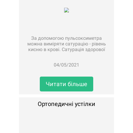
За допомогою пульсоксиметра
можна виміряти сатурацію - рівень
кисню в крові. Сатурація здорової
людини - це 97-99%. Коли рівень
кисню в організмі 93% і нижче - це
04/05/2021
вже кисневе голодування, такий
показник потребує додаткового
кисню. Тому рекомендуємо п..
Читати більше
Ортопедичні устілки