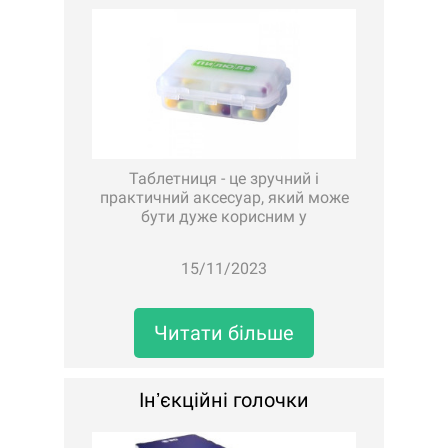
Таблетниця - це зручний і
практичний аксесуар, який може
бути дуже корисним у
повсякденному житті.Вони
дозволяють зберігати та
15/11/2023
організовувати різні види таблеток,
капсул, вітамінів та інших
лікарських засобів.Основна користь
таблетниць полягає в тому..
Читати більше
Інʼєкційні голочки