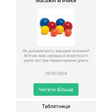
Масажні мʼячики
Як допомагають масажні мʼячики?
Мʼячик має середньої жорсткості
шипи, які при перекочуванні діють
на нервові закінчення, стимулюючи
кровообіг, таким чином ми
29/02/2024
покращуємо його.Ефективність
використання:•
загальнозміцнюючий вплив;•
вдосконалюють живлення..
Читати більше
Таблетниця