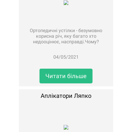
Ортопедичні устілки - безумовно
корисна річ, яку багато хто
недооцінює, насправді.Чому?
Давайте розберемо.Ортопедичні
устілки допомагають мінімізувати
04/05/2021
навантаження, що припадають на
хребет і суглоби нижніх кінцівок при
ходьбі.Гарно підібрані устілки к..
Читати більше
Аплікатори Ляпко