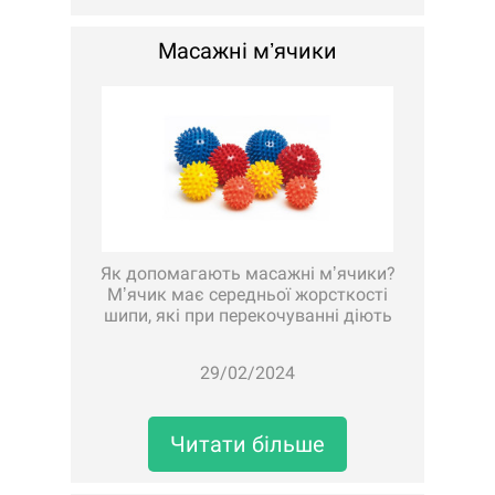
Масажні мʼячики
Як допомагають масажні мʼячики?
Мʼячик має середньої жорсткості
шипи, які при перекочуванні діють
на ..
29/02/2024
Читати більше