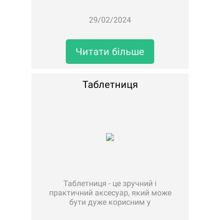
на нервові закінчення, стимулюючи
кровообіг, таким чином ми
29/02/2024
покращуємо його.Ефективність
використання:•
загальнозміцнюючий вплив;•
вдосконалюють живлення..
Читати більше
Таблетниця
Таблетниця - це зручний і
практичний аксесуар, який може
бути дуже корисним у
повсякденному житті.Вони