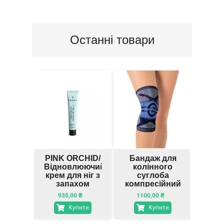
Останні товари
PINK ORCHID/
Бандаж для
Відновлюючий
колінного
пі
крем для ніг з
суглоба
C
запахом
компресійний
орхідеї
з силіконовим
935,00
₴
1100,00
₴
3
кільцем
Купити
Купити
Toros-Group,
Тип 507