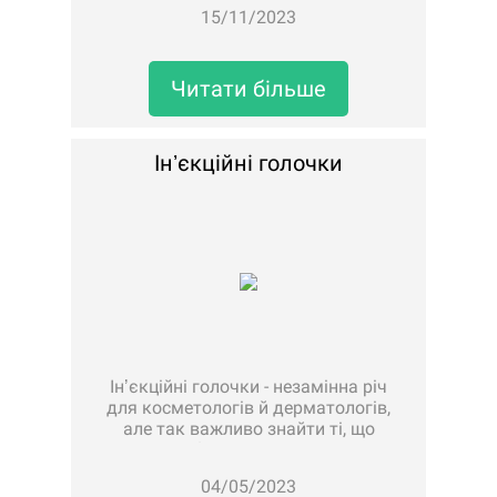
дозволяють зберігати та
15/11/2023
організовувати різні види таблеток,
капсул, вітамінів та інших
лікарських засобів.Основна користь
таблетниць полягає в тому..
Читати більше
Інʼєкційні голочки
Інʼєкційні голочки - незамінна річ
для косметологів й дерматологів,
але так важливо знайти ті, що
справді будуть найкращими у
роботі.Асортимент нашої Медтехніки
04/05/2023
дозволяє обрати варіант, що