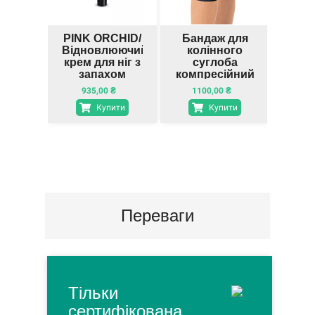
PINK ORCHID/
Бандаж для
Відновлюючий
колінного
пі
крем для ніг з
суглоба
C
запахом
компресійний
орхідеї
з силіконовим
935,00
₴
1100,00
₴
3
кільцем
Купити
Купити
Toros-Group,
Тип 507
Переваги
Тільки
сертифікована