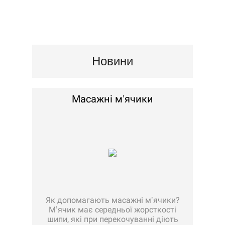
Новини
Масажні мʼячики
Як допомагають масажні мʼячики?
Мʼячик має середньої жорсткості
шипи, які при перекочуванні діють