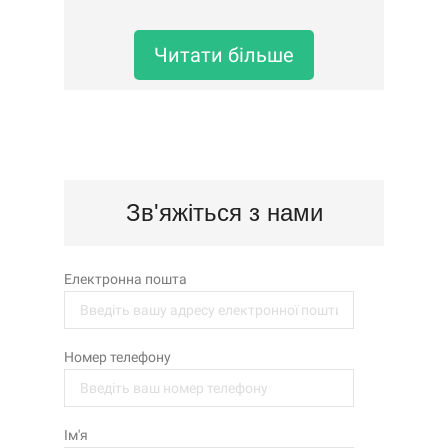
підходитиме саме вам.У наявності:•
голка ін'єкційна BD Microl..
Читати більше
Зв'яжіться з нами
Електронна пошта
Номер телефону
Ім'я