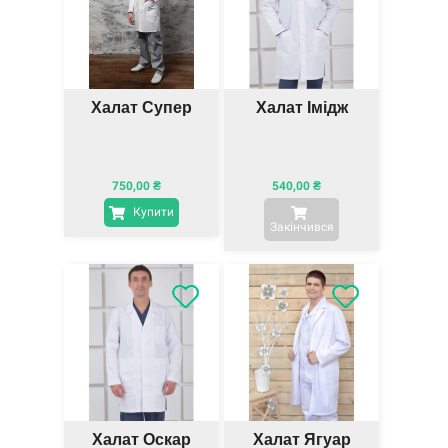
Халат Супер
Халат Імідж
750,00
₴
540,00
₴
Купити
Закінчився
Халат Оскар
Халат Ягуар