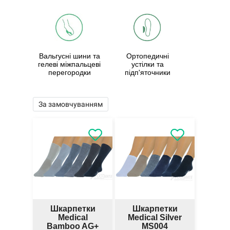
Вальгусні шини та
Ортопедичні
гелеві міжпальцеві
устілки та
перегородки
підп'яточники
За замовчуванням
Шкарпетки
Шкарпетки
Medical
Medical Silver
Bamboo AG+
MS004