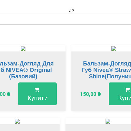
до
льзам-Догляд Для
Бальзам-Догляд
уб NIVEA® Original
Губ Nivea® Straw
(Базовий)
Shine(Полуни
Сяйво)
,00
₴
150,00
₴
Купити
Куп