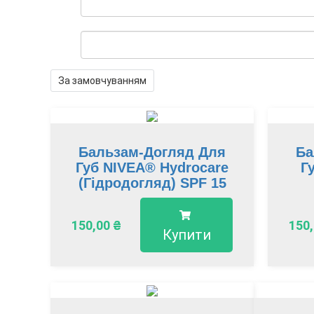
За замовчуванням
Бальзам-Догляд Для
Ба
Губ NIVEA® Hydrocare
Г
(Гідродогляд) SPF 15
150,00
₴
150
Купити