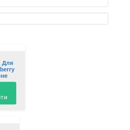
 Для
berry
чне
ити