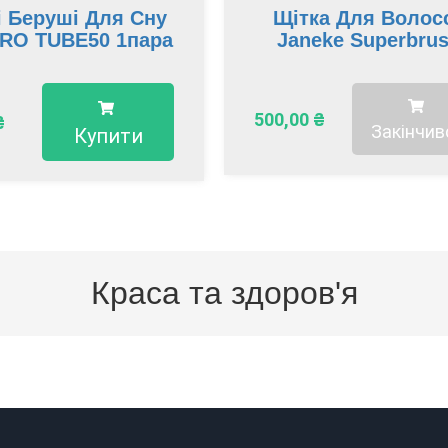
і Беруші Для Сну
Щітка Для Волос
RO TUBE50 1пара
Janeke Superbru
500,00
₴
₴
Закінчив
Купити
Краса та здоров'я