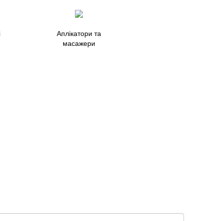
і
Аплікатори та
масажери