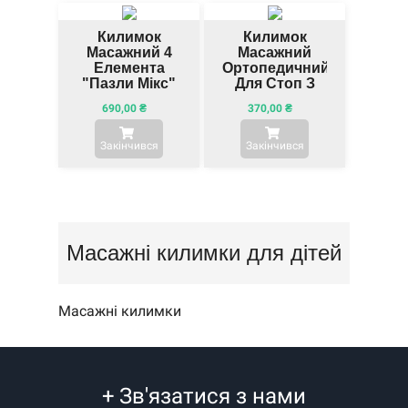
Килимок
Килимок
Масажний 4
Масажний
Елемента
Ортопедичний
"Пазли Мікс"
Для Стоп З
Магнітами
690,00
₴
370,00
₴
Toros-Group,
Тип 1121
Закінчився
Закінчився
Масажні килимки для дітей
Масажні килимки
+
Зв'язатися з нами