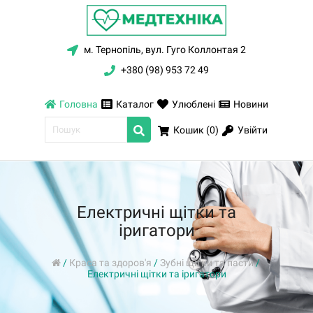
м. Тернопіль, вул. Гуго Коллонтая 2
+380 (98) 953 72 49
Головна
Каталог
Улюблені
Новини
Увійти
Кошик (
0
)
Електричні щітки та
іригатори
/
Краса та здоров'я
/
Зубні щітки та пасти
/
Електричні щітки та іригатори