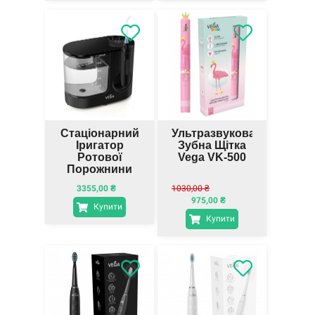
Стаціонарний
Ультразвукова
Іригатор
Зубна Щітка
Ротової
Vega VK-500
Порожнини
VT-2000 B
3355,00
₴
1030,00
₴
(чорний), ТМ
975,00
₴
Vega
Купити
Купити