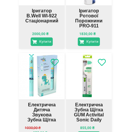
Іригатор
Іригатор
B.Well WI-922
Ротової
Стаціонарний
Порожнини
PRO-911
B.Well
2000,00
₴
1830,00
₴
Купити
Купити
Електрична
Електрична
Дитяча
Зубна Щітка
Звукова
GUM Activital
Зубна Щітка
Sonic Daily
Vega Kids VK-
1030,00
₴
855,00
₴
500B