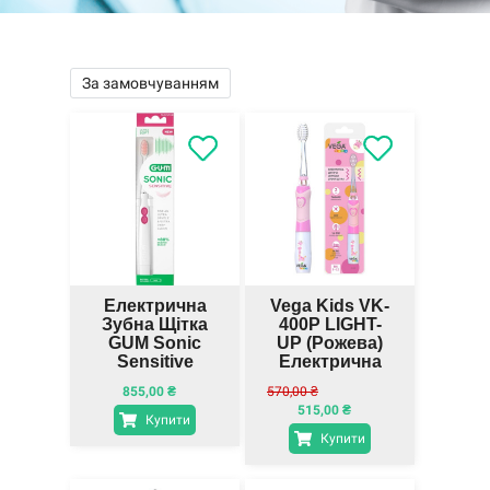
За замовчуванням
Електрична
Vega Kids VK-
Зубна Щітка
400P LIGHT-
GUM Sonic
UP (рожева)
Sensitive
Електрична
Дитяча
855,00
₴
570,00
₴
Звукова
515,00
₴
Зубна Щітка
Купити
Купити