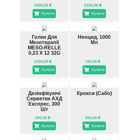
1/6" M0131G04
1/4" AM326
2000,00
₴
2350,00
₴
Сині (100 Шт.)
Рожеві (100
Шт.)
Купити
Купити
Голки Для
Неоцид, 1000
Мезотерапії
Мл
MESO-RELLE
0,23 X 12 32G
X 1/2" AM32G
2250,00
₴
150,00
₴
Рожеві (100
Шт.)
Купити
Купити
Дезінфікуючі
Крокси (сабо)
Серветки АХД
Експрес, 300
Шт
390,00
₴
400,00
₴
Купити
Купити