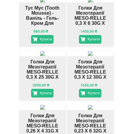
Тус Мус (Tooth
Голки Для
Mousse) -
Мезотерапії
Ваніль - Гель-
MESO-RELLE
Крем Для
0,3 X 6 30G X
Ремінералізації
1/4" M0130G06
880,00
₴
1450,00
₴
Зубів
Жовті (100
Шт.)
Купити
Купити
Голки Для
Голки Для
Мезотерапії
Мезотерапії
MESO-RELLE
MESO-RELLE
0,3 X 25 30G X
0,3 X 12 30G X
1`` AM3025
1/2" AM30G
2000,00
₴
1650,00
₴
Жовті (100
Жовті (100
Шт.)
Шт.)
Купити
Купити
Голки Для
Голки Для
Мезотерапії
Мезотерапії
MESO-RELLE
MESO-RELLE
0,26 X 4 31G X
0,23 X 6 32G X