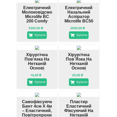
Електричний
Електричний
Молоковідсмоктувач
Назальний
Microlife BC
Аспіратор
200 Comfy
Microlife BC50
Для
3300,00
₴
2000,00
₴
Видалення
Слизу
Купити
Купити
Хірургічна
Хірургічна
Пов'язка На
Пов`язка На
Нетканій
Нетканій
Основі
Основі
(спанлейс)
(спанлейс)
10,00
₴
20,00
₴
10х10 См,
10х10 См,
Волес
Волес
Купити
Купити
Самофіксуючий
Пластир
Бинт 4см Х 4м
Еластичний
– Еластичний,
Фіксуючий На
Повітропроникний,
Нетканій