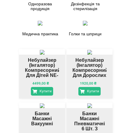
Одноразова
Дезінфекція та
продукція
стерилізація
Медична практика
Голки та шприци
Небулайзер
Небулайзер
(інгалятор)
(інгалятор)
Компресорний
Компресорний
Для Дітей NE-
Для Дорослих
C301-E
Omron NE-
4499,00
₴
1920,00
₴
C810-E
Купити
Купити
Банки
Банки
Масажні
Масажні
Вакуумні
Пневматичні
6 Шт. З