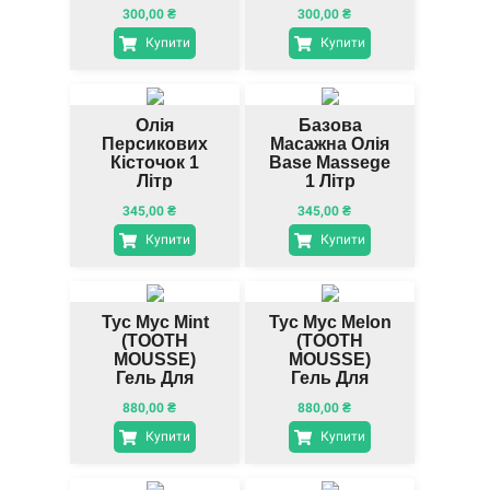
Насосом
300,00
₴
300,00
₴
Купити
Купити
Олія
Базова
Персикових
Масажна Олія
Кісточок 1
Base Massege
Літр
1 Літр
345,00
₴
345,00
₴
Купити
Купити
Тус Мус Mint
Тус Мус Melon
(TOOTH
(TOOTH
MOUSSE)
MOUSSE)
Гель Для
Гель Для
Ремінералізації
Ремінералізації
880,00
₴
880,00
₴
Та Зміцнення
Зубів , Диня
Зубів
Купити
Купити